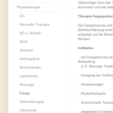
Wärmeträger denn das T
Physiotherapie
durchsetzt und hält dad
KG
Therapie Fangopacku
Manuelle Therapie
Die Fangopackung wird a
Mehrdurchblutung erwüns
KG n. Bobath
aufgelegt und die Beha
Minuten.
KGG
Indikation
Skoliose
...die Fangopackung wird
Kiefergelenk
Behandlung
...
(z.B. Massage, Krank
Beckenboden
...Anregung des Stoffw
Lymphdrain.
Massage
...Verspannungen
Fango
...Muskelhartspann
Elektrotherapie
...Schmerzhafte Tonuse
Ultraschall
...degenerative Erkrank