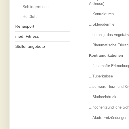
Arthrose)
Schlingentisch
...Kontrakturen
Heißluft
...Sklerodermie
Rehasport
...beruhigt das vegetat
med. Fitness
...Rheumatische Erkran
Stellenangebote
Kontraindikationen
...fieberhafte Erkranku
...Tuberkulose
...schwere Herz- und Kre
...Bluthochdruck
...hochentzündliche Sch
...Akute Entzündungen