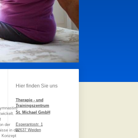
Hier finden Sie uns
Therapie - und
Trainingszentrum
gymnastin)
St. Michael GmbH
wickelt.
t
Esperantostr. 1
on der
92637 Weiden
isse in der
as Konzept