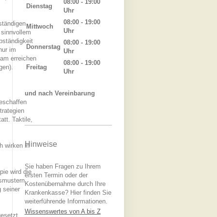
08:00 - 19:00
Dienstag
Uhr
08:00 - 19:00
ständigen
Mittwoch
Uhr
 sinnvollem
bständigkeit
08:00 - 19:00
Donnerstag
nur im
Uhr
am erreichen
08:00 - 19:00
gen).
Freitag
Uhr
und nach Vereinbarung
geschaffen
trategien
tt. Taktile,
m
Hinweise
 wirken in
Sie haben Fragen zu Ihrem
ie wird die
ersten Termin oder der
gsmustern
Kostenübernahme durch Ihre
 seiner
Krankenkasse? Hier finden Sie
weiterführende Informationen.
Wissenswertes von A bis Z
gesetzt