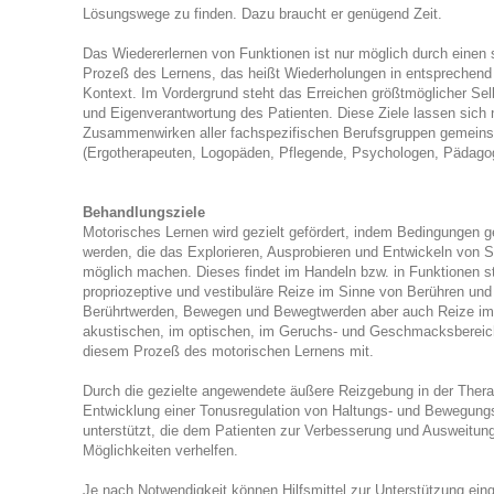
Lösungswege zu finden. Dazu braucht er genügend Zeit.
Das Wiedererlernen von Funktionen ist nur möglich durch einen 
Prozeß des Lernens, das heißt Wiederholungen in entsprechend
Kontext. Im Vordergrund steht das Erreichen größtmöglicher Sel
und Eigenverantwortung des Patienten. Diese Ziele lassen sich 
Zusammenwirken aller fachspezifischen Berufsgruppen gemeins
(Ergotherapeuten, Logopäden, Pflegende, Psychologen, Pädago
Behandlungsziele
Motorisches Lernen wird gezielt gefördert, indem Bedingungen 
werden, die das Explorieren, Ausprobieren und Entwickeln von S
möglich machen. Dieses findet im Handeln bzw. in Funktionen sta
propriozeptive und vestibuläre Reize im Sinne von Berühren und
Berührtwerden, Bewegen und Bewegtwerden aber auch Reize i
akustischen, im optischen, im Geruchs- und Geschmacksbereich
diesem Prozeß des motorischen Lernens mit.
Durch die gezielte angewendete äußere Reizgebung in der Therap
Entwicklung einer Tonusregulation von Haltungs- und Bewegun
unterstützt, die dem Patienten zur Verbesserung und Ausweitung
Möglichkeiten verhelfen.
Je nach Notwendigkeit können Hilfsmittel zur Unterstützung ein