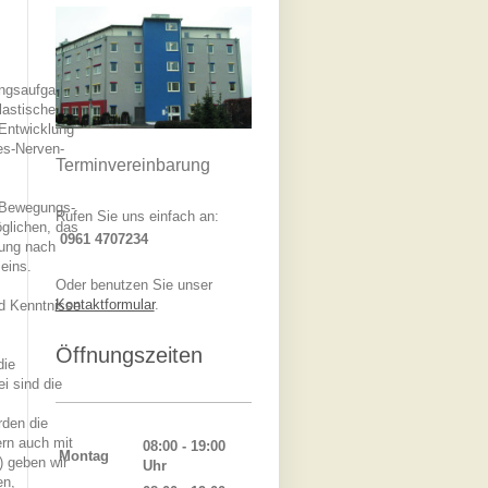
ungsaufgaben
lastischen
 Entwicklung
es-Nerven-
Terminvereinbarung
e Bewegungs-
Rufen Sie uns einfach an:
glichen, das
0961 4707234
lung nach
eins.
Oder benutzen Sie unser
Kontaktformular
.
nd Kenntnisse
Öffnungszeiten
die
i sind die
rden die
ern auch mit
08:00 - 19:00
Montag
) geben wir
Uhr
en,