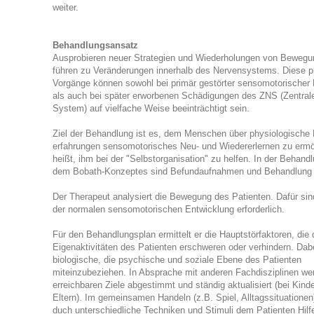
weiter.
Behandlungsansatz
Ausprobieren neuer Strategien und Wiederholungen von Beweg
führen zu Veränderungen innerhalb des Nervensystems. Diese p
Vorgänge können sowohl bei primär gestörter sensomotorischer
als auch bei später erworbenen Schädigungen des ZNS (Zentral
System) auf vielfache Weise beeinträchtigt sein.
Ziel der Behandlung ist es, dem Menschen über physiologisch
erfahrungen sensomotorisches Neu- und Wiedererlernen zu ermö
heißt, ihm bei der "Selbstorganisation" zu helfen. In der Behand
dem Bobath-Konzeptes sind Befundaufnahmen und Behandlung 
Der Therapeut analysiert die Bewegung des Patienten. Dafür si
der normalen sensomotorischen Entwicklung erforderlich.
Für den Behandlungsplan ermittelt er die Hauptstörfaktoren, die 
Eigenaktivitäten des Patienten erschweren oder verhindern. Dabe
biologische, die psychische und soziale Ebene des Patienten
miteinzubeziehen. In Absprache mit anderen Fachdisziplinen we
erreichbaren Ziele abgestimmt und ständig aktualisiert (bei Kind
Eltern). Im gemeinsamen Handeln (z.B. Spiel, Alltagssituationen
duch unterschiedliche Techniken und Stimuli dem Patienten Hilf